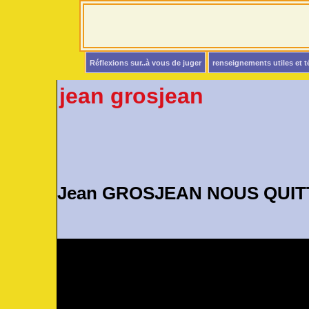
Réflexions sur..à vous de juger
renseignements utiles et 
jean grosjean
Jean GROSJEAN NOUS QUITTA