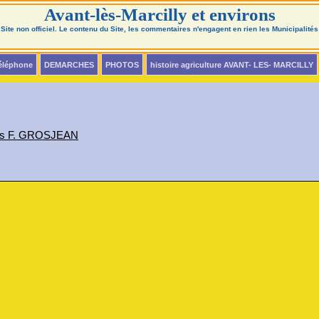
Avant-lès-Marcilly et environs
Site non officiel. Le contenu du Site, les commentaires n'engagent en rien les Municipalités
téléphone
DEMARCHES
PHOTOS
histoire agriculture AVANT- LES- MARCILLY
ues F. GROSJEAN