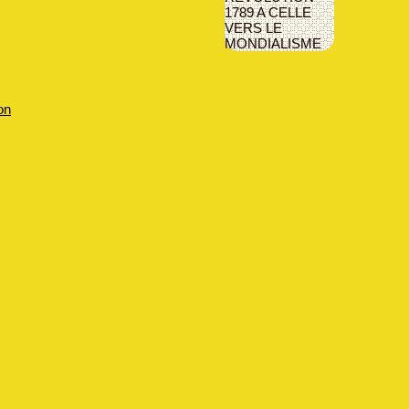
1789 A CELLE
VERS LE
MONDIALISME
on