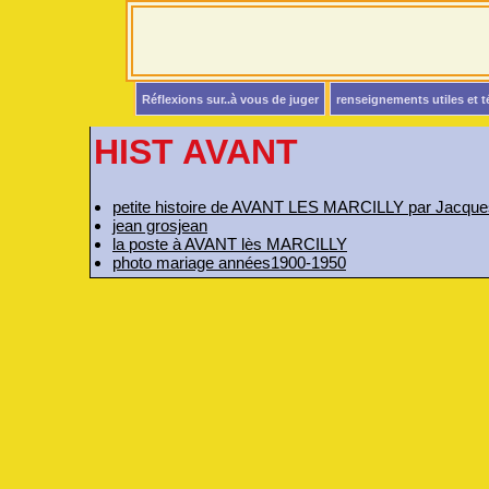
Réflexions sur..à vous de juger
renseignements utiles et 
HIST AVANT
petite histoire de AVANT LES MARCILLY par Jacq
jean grosjean
la poste à AVANT lès MARCILLY
photo mariage années1900-1950