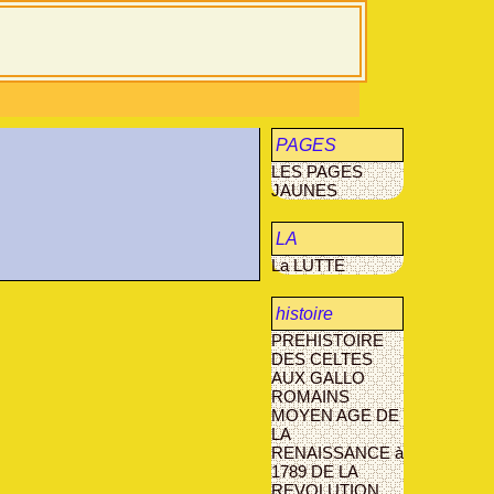
PAGES
LES PAGES
JAUNES
JAUNES
LA
La LUTTE
MUCOVISCIDOSE
histoire
PREHISTOIRE
agriculture
DES CELTES
AUX GALLO
AVANT- LES-
ROMAINS
MARCILLY
MOYEN AGE
DE
LA
RENAISSANCE à
1789
DE LA
REVOLUTION