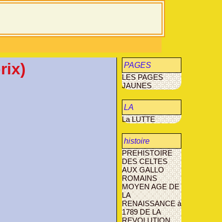
ix)
PAGES
LES PAGES
JAUNES
JAUNES
LA
La LUTTE
MUCOVISCIDOSE
histoire
PREHISTOIRE
agriculture
DES CELTES
AUX GALLO
AVANT- LES-
ROMAINS
MARCILLY
MOYEN AGE
DE
LA
RENAISSANCE à
1789
DE LA
REVOLUTION