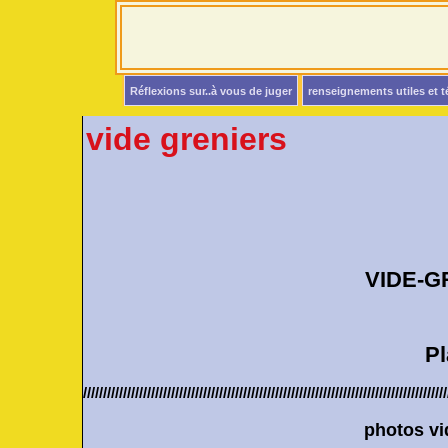
Réflexions sur..à vous de juger
renseignements utiles et 
vide greniers
VIDE-GRENIERS à A
LUNDI 10
Place Jean G
///////////////////////////////////////////////////////////////////////////////////////////
photos vide-gren