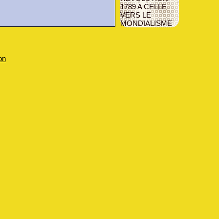
1789 A CELLE
VERS LE
MONDIALISME
on