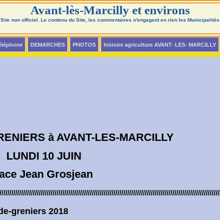
Avant-lès-Marcilly et environs
Site non officiel. Le contenu du Site, les commentaires n'engagent en rien les Municipalités
téléphone
DEMARCHES
PHOTOS
histoire agriculture AVANT- LES- MARCILLY
VANT-LES-MARCILLY
 JUIN
rosjean
////////////////////////////////////////////////////////////////////////////////////////////////////////////////
iers 2018