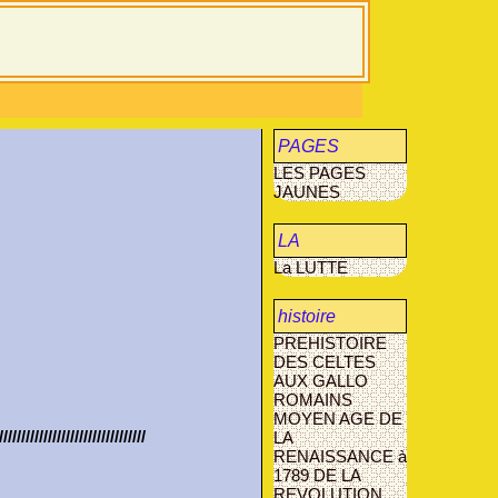
PAGES
LES PAGES
JAUNES
JAUNES
LA
La LUTTE
MUCOVISCIDOSE
histoire
PREHISTOIRE
agriculture
DES CELTES
AUX GALLO
AVANT- LES-
ROMAINS
MARCILLY
MOYEN AGE
DE
/////////////////////////////////
LA
RENAISSANCE à
1789
DE LA
REVOLUTION