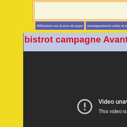
Réflexions sur..à vous de juger
renseignements utiles et 
bistrot campagne Avant