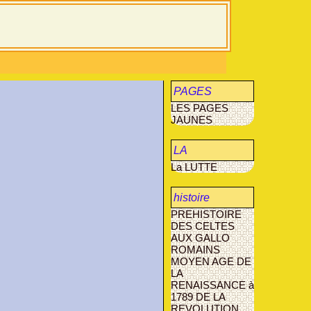
PAGES
LES PAGES
JAUNES
JAUNES
LA
La LUTTE
MUCOVISCIDOSE
histoire
PREHISTOIRE
agriculture
DES CELTES
AUX GALLO
AVANT- LES-
ROMAINS
MARCILLY
MOYEN AGE
DE
LA
RENAISSANCE à
1789
DE LA
REVOLUTION