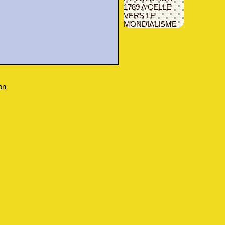
1789 A CELLE
VERS LE
MONDIALISME
on