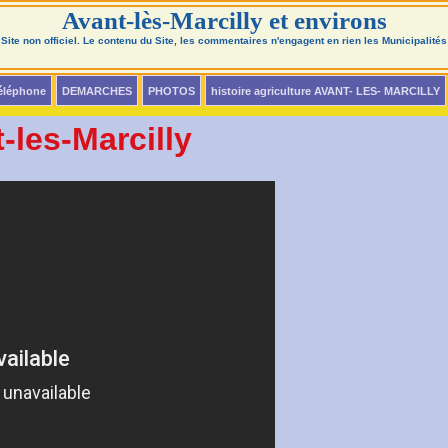
Avant-lès-Marcilly et environs
Site non officiel. Le contenu du Site, les commentaires n'engagent en rien les Municipalités
téléphone
DEMARCHES
PHOTOS
histoire agriculture AVANT- LES- MARCILLY
-les-Marcilly