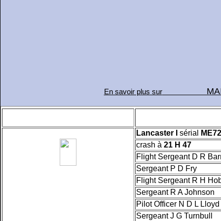
MAILLY
En savoir plus sur
Lancaster I
sérial
ME72
crash à
21 H 47
Flight Sergeant D R 
Sergeant P D Fr
Flight Sergeant R H
Sergeant R A Joh
Pilot Officer N D L
Sergeant J G Turn