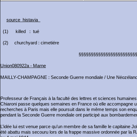
source histavia
(1) killed : tué
(2) churchyard : cimetiére
§§§§§§§§§§§§§§§§§§§§§§§§§§§§§§§
Union080922a - Marne
MAILLY-CHAMPAGNE : Seconde Guerre mondiale / Une Néozélandaise
Professeur de Français à la faculté des lettres et sciences humaines 
Chiaroni passe quelques semaines en France où elle accompagne un 
recherches à Paris mais elle poursuit dans le même temps son enquê
pendant la Seconde Guerre mondiale ont participé aux bombardement
L’idée lui est venue parce qu’un membre de sa famille le capitain
été abattu mais secouru lors de la frappe massive ordonnée par la RA