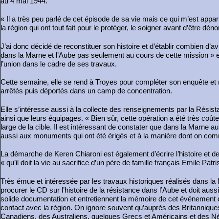
au 4 mai 1944.
« Il a très peu parlé de cet épisode de sa vie mais ce qui m’est apparu
la région qui ont tout fait pour le protéger, le soigner avant d’être dé
J’ai donc décidé de reconstituer son histoire et d’établir combien d’
dans la Marne et l’Aube pas seulement au cours de cette mission » e
l’union dans le cadre de ses travaux.
Cette semaine, elle se rend à Troyes pour compléter son enquête et r
arrêtés puis déportés dans un camp de concentration.
Elle s’intéresse aussi à la collecte des renseignements par la Résist
ainsi que leurs équipages. « Bien sûr, cette opération a été très co
large de la cible. Il est intéressant de constater que dans la Marne 
aussi aux monuments qui ont été érigés et à la manière dont on comm
La démarche de Keren Chiaroni est également d’écrire l’histoire et de
« qu’il doit la vie au sacrifice d’un père de famille français Emile Pat
Très émue et intéressée par les travaux historiques réalisés dans l
procurer le CD sur l’histoire de la résistance dans l’Aube et doit a
solide documentation et entretiennent la mémoire de cet événement q
contact avec la région. On ignore souvent qu’auprès des Britannique
Canadiens, des Australiens, quelques Grecs et Américains et des N