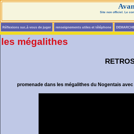
Avan
Site non officiel. Le c
Réflexions sur..à vous de juger
renseignements utiles et téléphone
DEMARCH
les mégalithes
RETROS
promenade dans les mégalithes du Nogentais avec