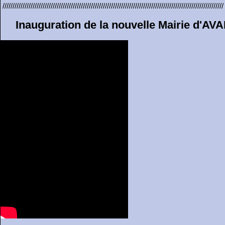
//////////////////////////////////////////////////////////////////////////////////////////////////////////////
Inauguration de la nouvelle Mairie d'AVA