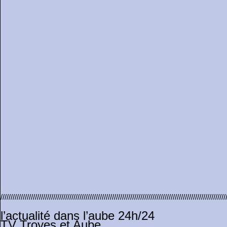
///////////////////////////////////////////////////////////////////////////////////////////////////////////////
l’actualité dans l’aube 24h/24
TV Troyes et Aube