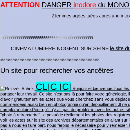
ATTENTION
DANGER
inodore
du MONOX
2 femmes agées tuées apres une intox
§§§§§§§§§§§§§§§§§§§§§§§§§§§§§§§§§§§§§§§§§§§§§
CINEMA LUMIERE NOGENT SUR SEINE
le site
§§§§§§§§§§§§§§§§§§§§§§§§§§§§§§§§§§§§§§§§§§§§§§§§§§§§§§§§§
Un site pour rechercher vos ancêtres
CLIC ICI
Bonjour et bienvenue.Tous les b
partager leur travail.
Ce site n’est pas là pour faire votre généalogie, 
d’avoir gratuitement les actes que vous cherchez sans vous déplace
commencées aussi bien en photographie qu’en dépouillement
.Il ne 
complémentaire.Pour qu’il n’y ait pas de problème avec les autres si
"photo à retranscrire", je possède réellement les photos des registr
voir les actes sur le site des archives départementales en allant sur l’
pas à nous en faire part, nous ferons le nécessaire pour y remédier.
N