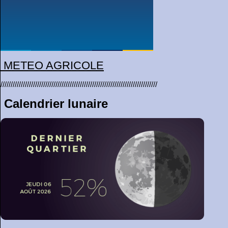
METEO AGRICOLE
////////////////////////////////////////////////////////////////
Calendrier lunaire