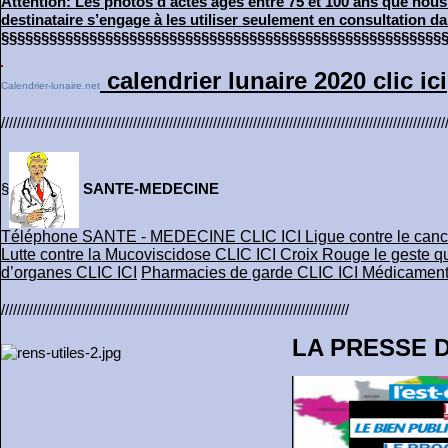
Attention: Les photos d’actes âgés entre 75 et 100 ans que nous 
destinataire s’engage à les utiliser seulement en consultation dans
§§§§§§§§§§§§§§§§§§§§§§§§§§§§§§§§§§§§§§§§§§§§§§§§
§§§§§§§
calendrier lunaire 2020 clic ici
Calendrier-lunaire.net
///////////////////////////////////////////////////////////////////////////////////////////////////////////////
§
SANTE-MEDECINE
Téléphone SANTE - MEDECINE CLIC ICI
Ligue contre le canc
Lutte contre la Mucoviscidose CLIC ICI
Croix Rouge le geste q
d’organes CLIC ICI
Pharmacies de garde CLIC ICI
Médicaments
///////////////////////////////////////////////////////////////////////////////////////
LA PRESSE 