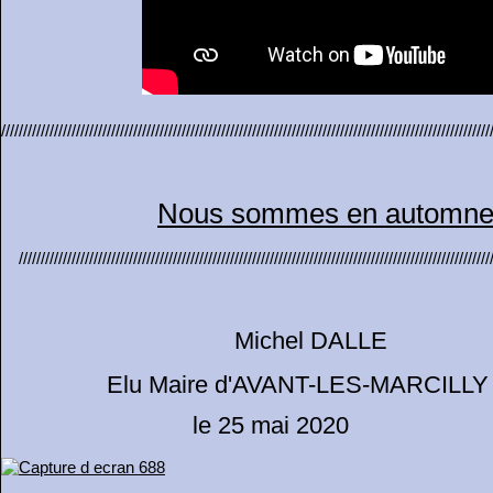
///////////////////////////////////////////////////////////////////////////////////////////////////////////////
Nous sommes en automn
////////////////////////////////////////////////////////////////////////////////////////////////////////////
Michel DALLE
Elu Maire d'AVANT-LES-MARCILLY
le 25 mai 2020