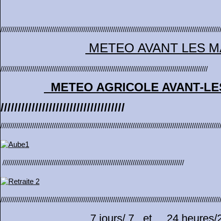
///////////////////////////////////////////////////////////////////////////////////////////////////////////////
METEO AVANT LES M
/////////////////////////////////////////////////////////////////////////////////////////////////////////
METEO AGRICOLE AVANT-L
////////////////////////////////////
///////////////////////////////////////////////////////////////////////////////////////////////////////////////
////////////////////////////////////////////////////////////////////////////////////////////
///////////////////////////////////////////////////////////////////////////////////////////////////////////////
7 jours/ 7 et 24 heures/