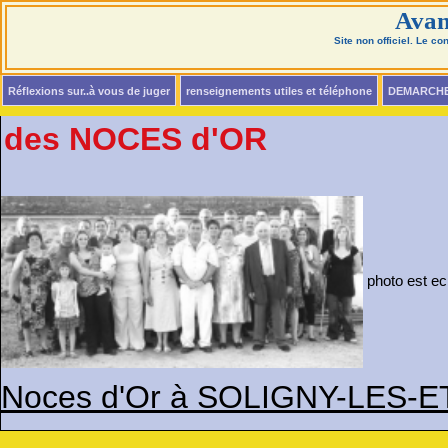
Avan
Site non officiel. Le c
Réflexions sur..à vous de juger
renseignements utiles et téléphone
DEMARCH
des NOCES d'OR
photo 
Noces d'Or à SOLIGNY-LES-