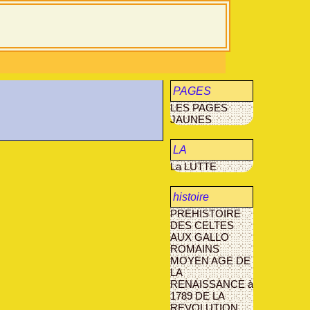
PAGES
LES PAGES
JAUNES
JAUNES
LA
La LUTTE
MUCOVISCIDOSE
histoire
PREHISTOIRE
agriculture
DES CELTES
AUX GALLO
AVANT- LES-
ROMAINS
MARCILLY
MOYEN AGE
DE
LA
RENAISSANCE à
1789
DE LA
REVOLUTION