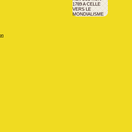
1789 A CELLE
VERS LE
MONDIALISME
on