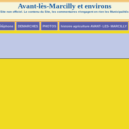
Avant-lès-Marcilly et environs
Site non officiel. Le contenu du Site, les commentaires n'engagent en rien les Municipalités
téléphone
DEMARCHES
PHOTOS
histoire agriculture AVANT- LES- MARCILLY