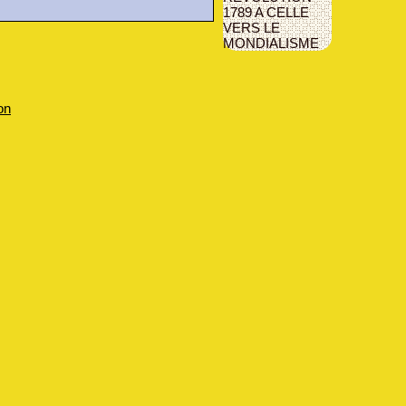
1789 A CELLE
VERS LE
MONDIALISME
on