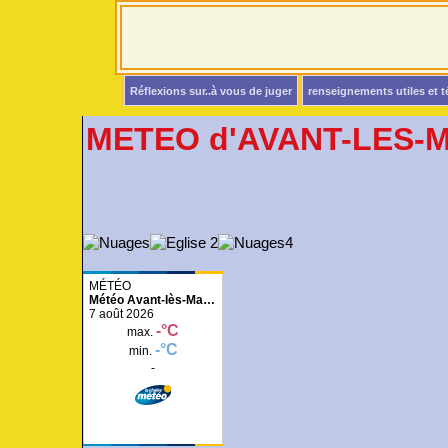
Réflexions sur..à vous de juger
renseignements utiles et 
METEO d'AVANT-LES-
Météo Avant-lès-
Marcilly