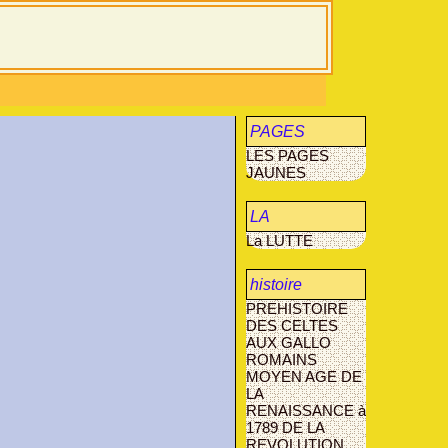
PAGES
LES PAGES
JAUNES
JAUNES
LA
La LUTTE
MUCOVISCIDOSE
histoire
PREHISTOIRE
agriculture
DES CELTES
AUX GALLO
AVANT- LES-
ROMAINS
MARCILLY
MOYEN AGE
DE
LA
RENAISSANCE à
1789
DE LA
REVOLUTION