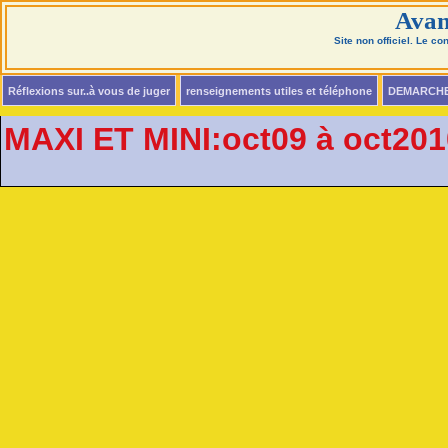
Avan
Site non officiel. Le c
Réflexions sur..à vous de juger
renseignements utiles et téléphone
DEMARCH
MAXI ET MINI:oct09 à oct201