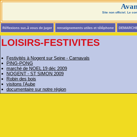
Avan
Site non officiel. Le c
Réflexions sur..à vous de juger
renseignements utiles et téléphone
DEMARCH
LOISIRS-FESTIVITES
Festivités à Nogent sur Seine - Carnavals
PING-PONG
marché de NOEL 19 déc 2009
NOGENT - ST SIMON 2009
Robin des bois
visitons l'Aube
documentaire sur notre région