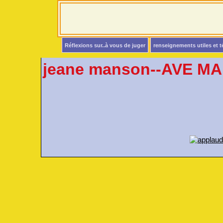
Réflexions sur..à vous de juger
renseignements utiles et 
jeane manson--AVE MA