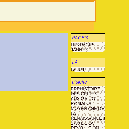
PAGES
LES PAGES
JAUNES
JAUNES
LA
La LUTTE
MUCOVISCIDOSE
histoire
PREHISTOIRE
agriculture
DES CELTES
AUX GALLO
AVANT- LES-
ROMAINS
MARCILLY
MOYEN AGE
DE
LA
RENAISSANCE à
1789
DE LA
REVOLUTION