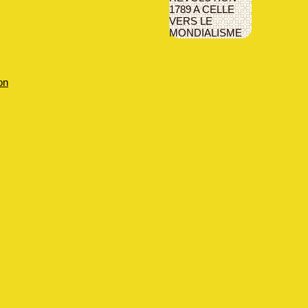
1789 A CELLE
VERS LE
MONDIALISME
on