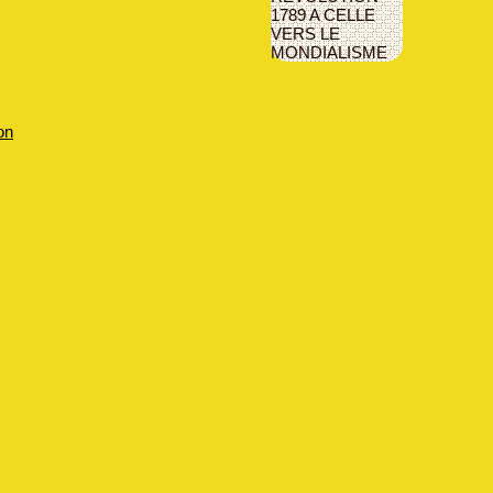
1789 A CELLE
VERS LE
MONDIALISME
on