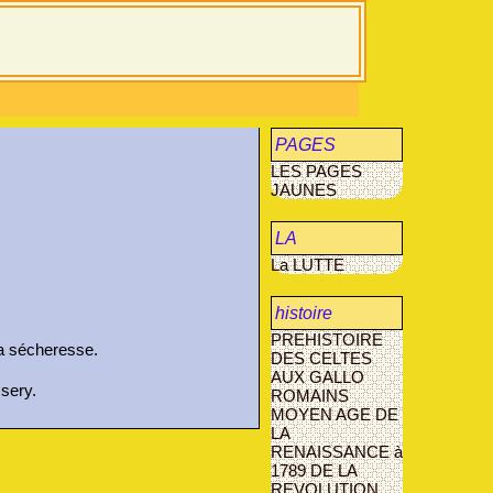
PAGES
LES PAGES
JAUNES
JAUNES
LA
La LUTTE
MUCOVISCIDOSE
histoire
PREHISTOIRE
agriculture
la sécheresse.
DES CELTES
AUX GALLO
AVANT- LES-
ssery.
ROMAINS
MARCILLY
MOYEN AGE
DE
LA
RENAISSANCE à
1789
DE LA
REVOLUTION