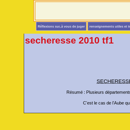
Réflexions sur..à vous de juger
renseignements utiles et 
secheresse 2010 tf1
SECHERESSE d
Résumé :
Plusieurs départements
C'est le cas de l'Aube qu