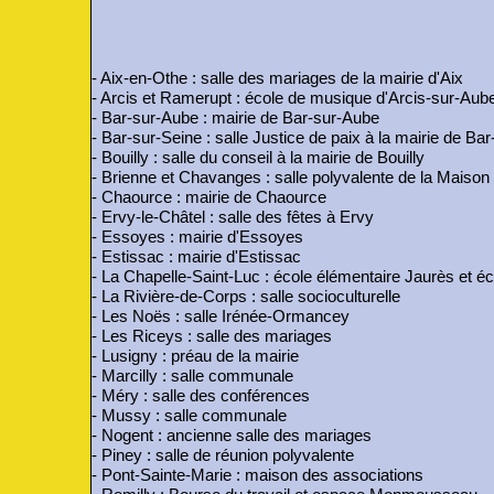
- Aix-en-Othe : salle des mariages de la mairie d'Aix
- Arcis et Ramerupt : école de musique d'Arcis-sur-Aub
- Bar-sur-Aube : mairie de Bar-sur-Aube
- Bar-sur-Seine : salle Justice de paix à la mairie de Ba
- Bouilly : salle du conseil à la mairie de Bouilly
- Brienne et Chavanges : salle polyvalente de la Maison 
- Chaource : mairie de Chaource
- Ervy-le-Châtel : salle des fêtes à Ervy
- Essoyes : mairie d'Essoyes
- Estissac : mairie d'Estissac
- La Chapelle-Saint-Luc : école élémentaire Jaurès et é
- La Rivière-de-Corps : salle socioculturelle
- Les Noës : salle Irénée-Ormancey
- Les Riceys : salle des mariages
- Lusigny : préau de la mairie
- Marcilly : salle communale
- Méry : salle des conférences
- Mussy : salle communale
- Nogent : ancienne salle des mariages
- Piney : salle de réunion polyvalente
- Pont-Sainte-Marie : maison des associations