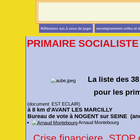
Réflexions sur..à vous de juger
renseignements utiles et 
PRIMAIRE SOCIALISTE
La liste des 3
pour les primaires 
(document EST ECLAIR)
à 8 km d'AVANT LES MARCILLY
Bureau de vote à NOGENT sur SEINE (anci
Arnaud Montebourg
Crise financiere, STO