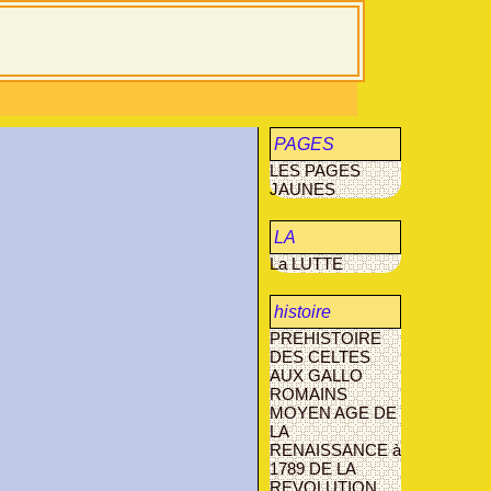
PAGES
LES PAGES
JAUNES
JAUNES
LA
La LUTTE
MUCOVISCIDOSE
histoire
PREHISTOIRE
agriculture
DES CELTES
AUX GALLO
AVANT- LES-
ROMAINS
MARCILLY
MOYEN AGE
DE
LA
RENAISSANCE à
1789
DE LA
REVOLUTION