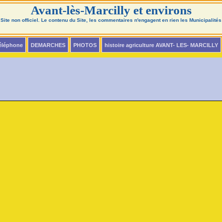
Avant-lès-Marcilly et environs
Site non officiel. Le contenu du Site, les commentaires n'engagent en rien les Municipalités
téléphone
DEMARCHES
PHOTOS
histoire agriculture AVANT- LES- MARCILLY