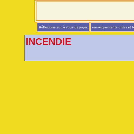
Réflexions sur..à vous de juger
renseignements utiles et 
INCENDIE