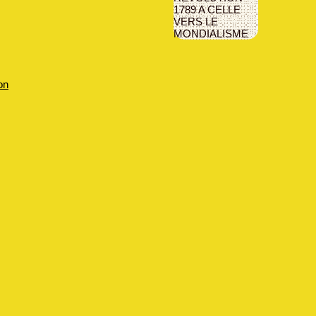
1789 A CELLE
VERS LE
MONDIALISME
on