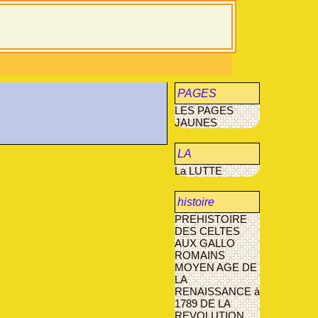
PAGES
LES PAGES
JAUNES
JAUNES
LA
La LUTTE
MUCOVISCIDOSE
histoire
PREHISTOIRE
agriculture
DES CELTES
AUX GALLO
AVANT- LES-
ROMAINS
MARCILLY
MOYEN AGE
DE
LA
RENAISSANCE à
1789
DE LA
REVOLUTION