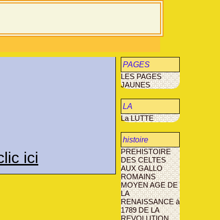
PAGES
LES PAGES
JAUNES
JAUNES
LA
La LUTTE
MUCOVISCIDOSE
histoire
PREHISTOIRE
c ici
agriculture
DES CELTES
AUX GALLO
AVANT- LES-
ROMAINS
MARCILLY
MOYEN AGE
DE
LA
RENAISSANCE à
1789
DE LA
REVOLUTION