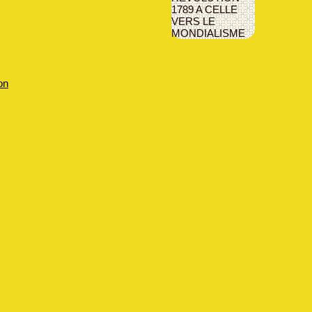
1789 A CELLE
VERS LE
MONDIALISME
on