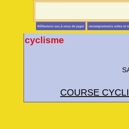
Réflexions sur..à vous de juger
renseignements utiles et 
cyclisme
SAMEDI 9 AV
COURSE CYCLIST