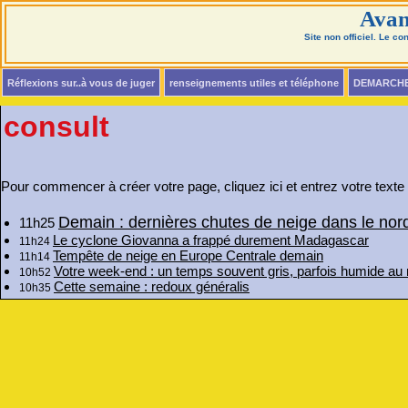
Avan
Site non officiel. Le c
Réflexions sur..à vous de juger
renseignements utiles et téléphone
DEMARCH
consult
Pour commencer à créer votre page, cliquez ici et entrez votre texte
Demain : dernières chutes de neige dans le nor
11h25
Le cyclone Giovanna a frappé durement Madagascar
11h24
Tempête de neige en Europe Centrale demain
11h14
Votre week-end : un temps souvent gris, parfois humide au
10h52
Cette semaine : redoux généralis
10h35