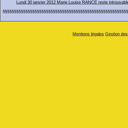
Lundi 30 janvier 2012 Marie Louise RANCE reste introuvable
§§§§§§§§§§§§§§§§§§§§§§§§§§§§§§§§§§§§§§§§§§§§§§§§§§§§§§§
Mentions légales
Gestion des