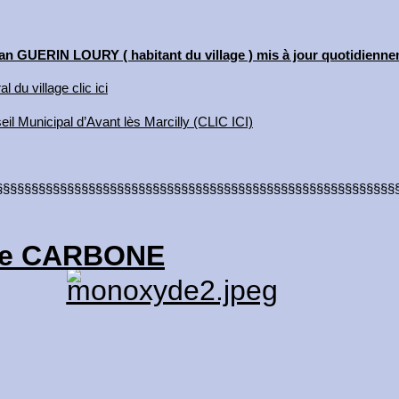
ean GUERIN LOURY ( habitant du village ) mis à jour quotidienn
l du village clic ici
il Municipal d’Avant lès Marcilly (CLIC ICI)
§§§§§§§§§§§§§§§§§§§§§§§§§§§§§§§§§§§§§§§§§§§§§§§§§§§§§§§§
e CARBONE