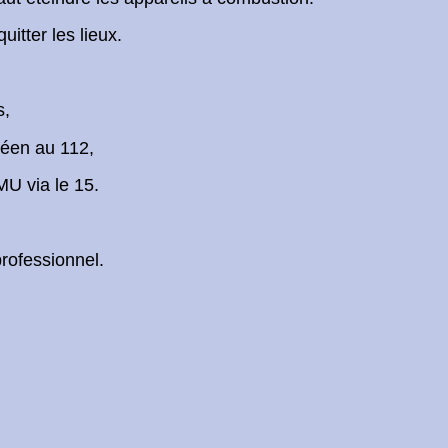
uitter les lieux.
s,
péen au 112,
U via le 15.
professionnel.