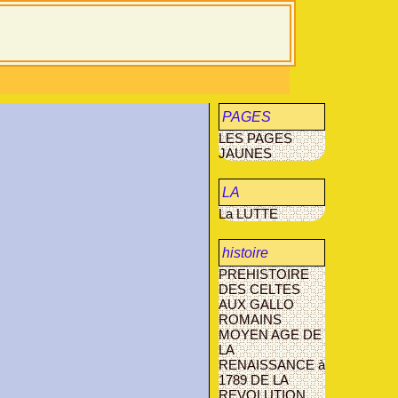
PAGES
LES PAGES
JAUNES
JAUNES
LA
La LUTTE
MUCOVISCIDOSE
histoire
PREHISTOIRE
agriculture
DES CELTES
AUX GALLO
AVANT- LES-
ROMAINS
MARCILLY
MOYEN AGE
DE
LA
RENAISSANCE à
1789
DE LA
REVOLUTION