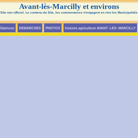
Avant-lès-Marcilly et environs
Site non officiel. Le contenu du Site, les commentaires n'engagent en rien les Municipalités
téléphone
DEMARCHES
PHOTOS
histoire agriculture AVANT- LES- MARCILLY