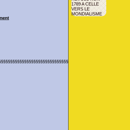
1789 A CELLE
VERS LE
MONDIALISME
ement
§§§§§§§§§§§§§§§§§§§§§§§§§§§§§§§§§§§§§§§§§§§§