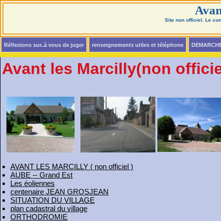
Avan
Site non officiel. Le c
Réflexions sur..à vous de juger
renseignements utiles et téléphone
DEMARCH
Avant les Marcilly(non officie
AVANT LES MARCILLY ( non officiel )
AUBE -- Grand Est
Les éoliennes
centenaire JEAN GROSJEAN
SITUATION DU VILLAGE
plan cadastral du village
ORTHODROMIE