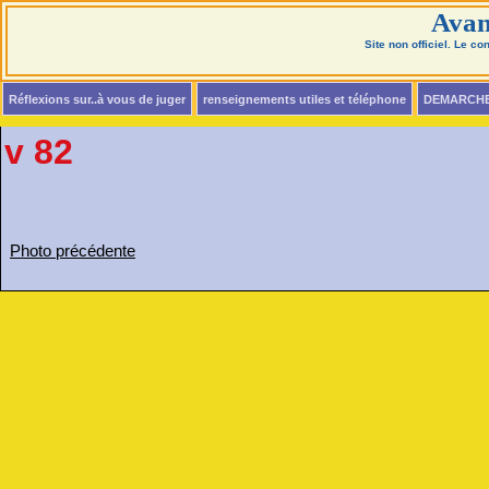
Avan
Site non officiel. Le c
Réflexions sur..à vous de juger
renseignements utiles et téléphone
DEMARCH
v 82
Photo précédente