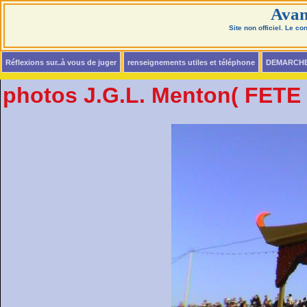
Avan
Site non officiel. Le c
Réflexions sur..à vous de juger
renseignements utiles et téléphone
DEMARCH
photos J.G.L. Menton( FETE 