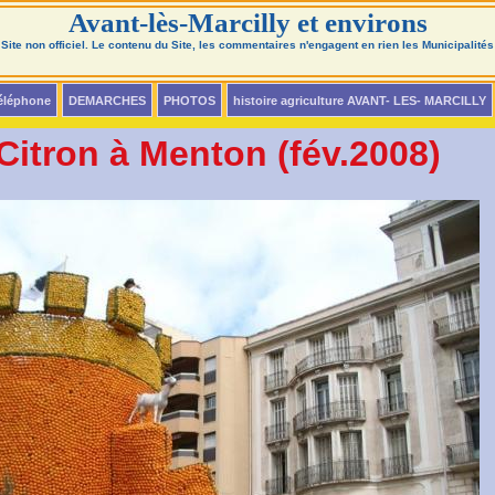
Avant-lès-Marcilly et environs
Site non officiel. Le contenu du Site, les commentaires n'engagent en rien les Municipalités
téléphone
DEMARCHES
PHOTOS
histoire agriculture AVANT- LES- MARCILLY
Citron à Menton (fév.2008)