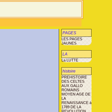
PAGES
LES PAGES
JAUNES
JAUNES
LA
La LUTTE
MUCOVISCIDOSE
histoire
PREHISTOIRE
agriculture
DES CELTES
AUX GALLO
AVANT- LES-
ROMAINS
MARCILLY
MOYEN AGE
DE
LA
RENAISSANCE à
1789
DE LA
REVOLUTION