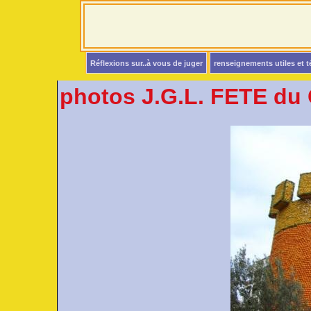
Réflexions sur..à vous de juger
renseignements utiles et 
photos J.G.L. FETE du 