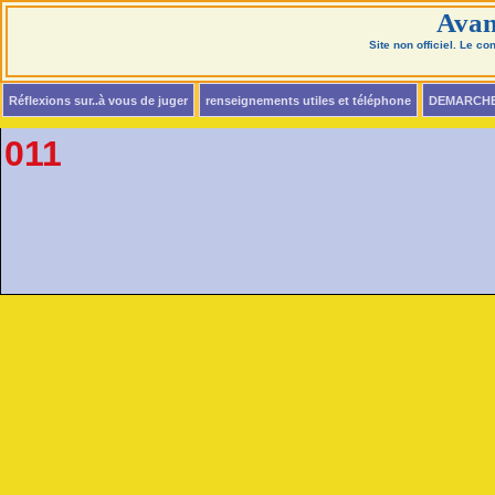
Avan
Site non officiel. Le c
Réflexions sur..à vous de juger
renseignements utiles et téléphone
DEMARCH
011