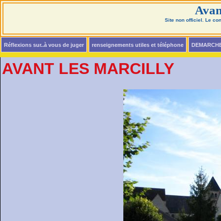
Avan
Site non officiel. Le c
Réflexions sur..à vous de juger
renseignements utiles et téléphone
DEMARCH
AVANT LES MARCILLY