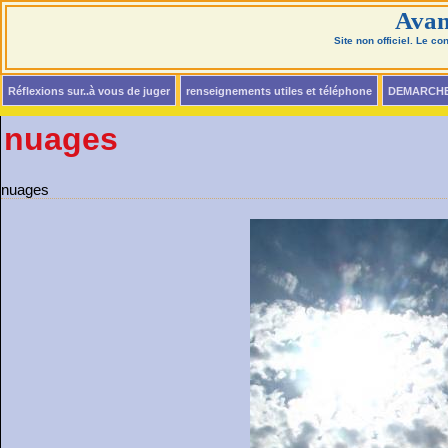
Avan
Site non officiel. Le c
Réflexions sur..à vous de juger
renseignements utiles et téléphone
DEMARCH
nuages
nuages